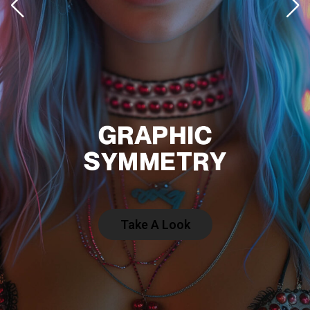
G
R
A
P
H
I
C
S
Y
M
M
E
T
R
Y
Take A Look