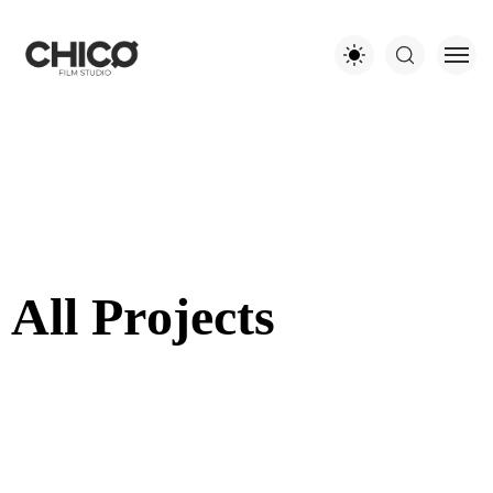
A
l
l
P
r
o
j
e
c
t
s