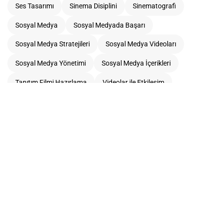
Ses Tasarımı
Sinema Disiplini
Sinematografi
Sosyal Medya
Sosyal Medyada Başarı
Sosyal Medya Stratejileri
Sosyal Medya Videoları
Sosyal Medya Yönetimi
Sosyal Medya İçerikleri
Tanıtım Filmi Hazırlama
Videolar ile Etkileşim
Video Prodüksiyon
Video Prodüksiyon Süreci
Video İçerik Başarısı
Video İçerik Kalitesi
Video İçerikleri
Video İçerik Stratejisi
Yaratıcı Unsurlar
Çekim Açıları
İmaj Güçlendirme
İzleme ve Ölçme
İzleyici Deneyimi
İzleyici Etkileşimi
İçerik Takvimi
Şirket Hikayesi