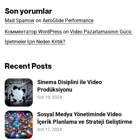
Son yorumlar
Mad Sparrow
on
AeroGlide Performance
Комментатор WordPress
on
Video Pazarlamasının Gücü:
İşletmeler İçin Neden Kritik?
Recent Posts
Sinema Disiplini ile Video
Prodüksiyonu
Oct 19, 2024
Sosyal Medya Yönetiminde Video
İçerik Planlama ve Strateji Geliştirme
Oct 17, 2024