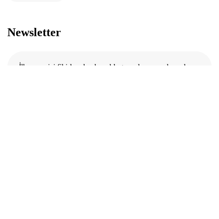
Newsletter
İlham verici fikirler almak ve blog yazılarımızı okumak
için
abone olunuz.